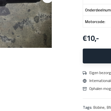
Onderdeelnum
Motorcode:
€10,-
Eigen bezorg
Internationa
Ophalen moge
Tags:
Bobine
,
B