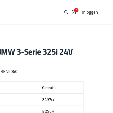
Inloggen
0
BMW 3-Serie 325i 24V
:
BBN5060
Gebruikt
2497cc
BOSCH