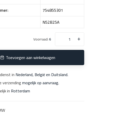
mer:
754855301
N52B25A
+
Voorraad:
6
Toevoegen aan winkelwagen
dienst in
Nederland, België en Duitsland.
le verzending
mogelijk op aanvraag.
lijk in
Rotterdam
MW