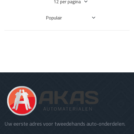
Uw eerste adres voor tweedehands auto-onderdelen.