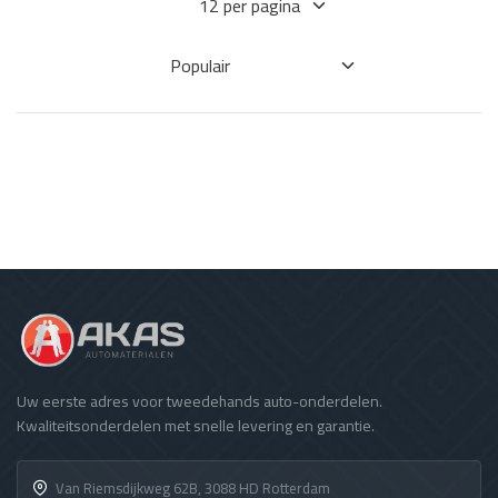
Uw eerste adres voor tweedehands auto-onderdelen.
Kwaliteitsonderdelen met snelle levering en garantie.
Van Riemsdijkweg 62B, 3088 HD Rotterdam