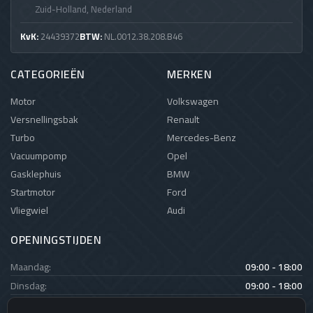
Zuid-Holland, Nederland
KvK:
24439372
BTW:
NL.0012.38.208.B46
CATEGORIEËN
MERKEN
Motor
Volkswagen
Versnellingsbak
Renault
Turbo
Mercedes-Benz
Vacuumpomp
Opel
Gasklephuis
BMW
Startmotor
Ford
Vliegwiel
Audi
OPENINGSTIJDEN
Maandag:
09:00 - 18:00
Dinsdag:
09:00 - 18:00
Woensdag:
09:00 - 18:00