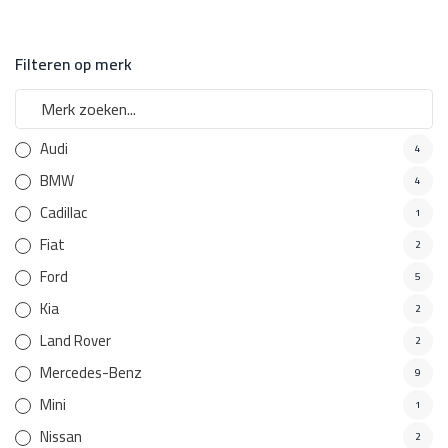
Filteren op merk
Audi
4
BMW
4
Cadillac
1
Fiat
2
Ford
5
Kia
2
Land Rover
2
Mercedes-Benz
9
Mini
1
Nissan
2