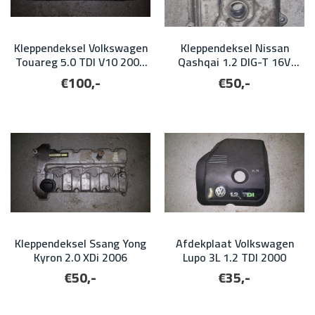
Kleppendeksel Volkswagen
Kleppendeksel Nissan
Touareg 5.0 TDI V10 2005
Qashqai 1.2 DIG-T 16V
links
2016
€100,-
€50,-
Kleppendeksel Ssang Yong
Afdekplaat Volkswagen
Kyron 2.0 XDi 2006
Lupo 3L 1.2 TDI 2000
€50,-
€35,-