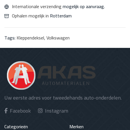
Internationale verzending
mogelijk op aanvraag.
Ophalen mogelijk in
Rotterdam
Tags:
Kleppendeksel
,
Volkswagen
Uw eerste adres voor tweedehands auto-onderdelen.
Facebook
Instagram
Categorieën
Merken