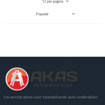
Uw eerste adres voor tweedehands auto-onderdelen.